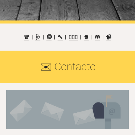
🚨
  |  
🩺
  |  
🧒
  |  
🔨
  |  
🏋🏽‍♀️
  |  
🍿
  |  
🤲
  |  
📹
✉️ Contacto