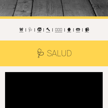
🚨
  |  🩺  |  
🧒
  |  
🔨
  |  
🏋🏽‍♀️
  |  
🍿
  |  
🤲
  |  
📹
🩺 SALUD